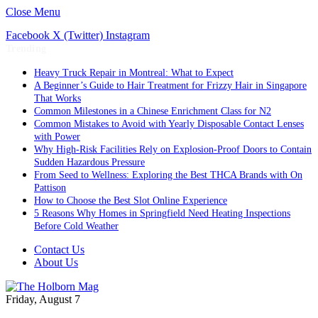
Close Menu
Facebook
X (Twitter)
Instagram
Trending
Heavy Truck Repair in Montreal: What to Expect
A Beginner’s Guide to Hair Treatment for Frizzy Hair in Singapore
That Works
Common Milestones in a Chinese Enrichment Class for N2
Common Mistakes to Avoid with Yearly Disposable Contact Lenses
with Power
Why High-Risk Facilities Rely on Explosion-Proof Doors to Contain
Sudden Hazardous Pressure
From Seed to Wellness: Exploring the Best THCA Brands with On
Pattison
How to Choose the Best Slot Online Experience
5 Reasons Why Homes in Springfield Need Heating Inspections
Before Cold Weather
Contact Us
About Us
Friday, August 7