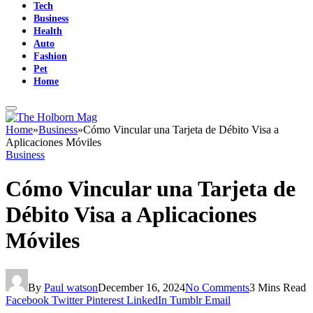
Tech
Business
Health
Auto
Fashion
Pet
Home
Home
»
Business
»
Cómo Vincular una Tarjeta de Débito Visa a
Aplicaciones Móviles
Business
Cómo Vincular una Tarjeta de
Débito Visa a Aplicaciones
Móviles
By
Paul watson
December 16, 2024
No Comments
3 Mins Read
Facebook
Twitter
Pinterest
LinkedIn
Tumblr
Email